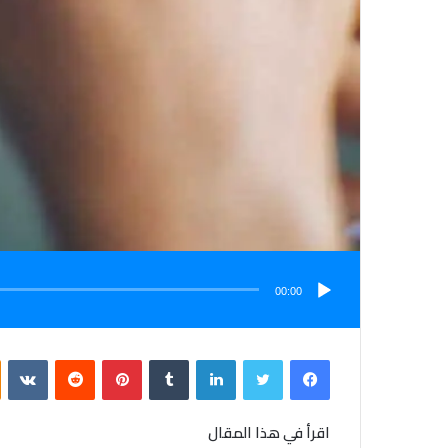
00:00
فيسبوك
تويتر
لينكدإن
بينتيريست
اقرأ في هذا المقال