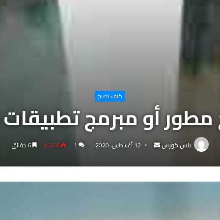
كيف تصبح
طور أو مبرمج تطبيقات م
أرسل
بلس كورس
12 أغسطس، 2020
1
9٬276
6 دقائق
بريدا
إلكترونيا