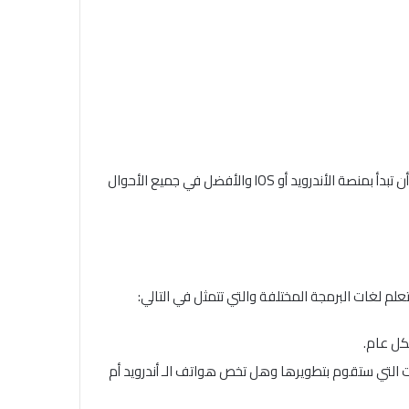
وبالمقارنة بين جميع المنصات السابقة نجد أن كل من الأندرويد وIOS هي الأكثر سيطرة على الهواتف الذكية الحديثة، ومن الأفضل لك أن تبدأ بمنصة الأندرويد أو IOS والأفضل في جميع الأحوال
م لغات البرمجة المختلفة والتي تتمثل في التالي:
كل عام.
قات التي ستقوم بتطويرها وهل تخص هواتف الـ أندرويد أم