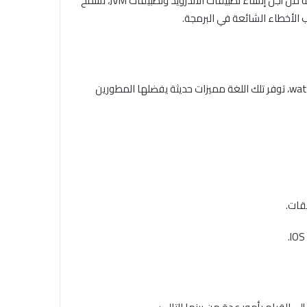
تعتبر لغة كوتيلين من بين لغات البرمجة الحديثة والتي قد تم تطويرها من قبل شركة JetBrains خلال عام 2011، ويتم استخدام تلك اللغة من أجل إنشاء تطبيقات الأندرويد وتطبيقات JVM، تسمح
تعتبر هي الأخرى من بين اللغات القوية التي تخص تطوير تطبيقات IOS، بالإضافة إلى خدمتها أنظمة أخرى مثل macOS و tvOS و watchOS، توفر تلك اللغة مميزات حديثة يفضلها المطورين