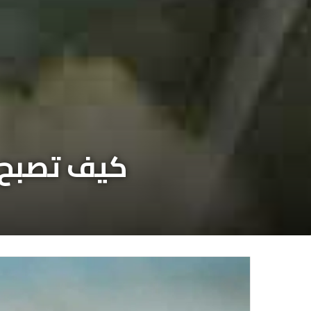
كيف تصبح م