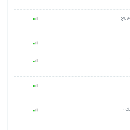
 توزيع
ات
فيك -