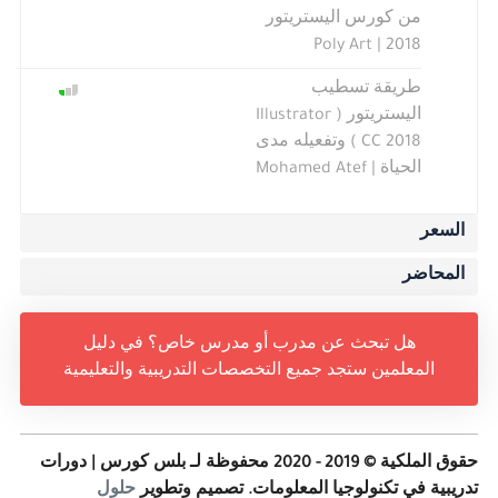
من كورس اليستريتور
2018 | Poly Art
طريقة تسطيب
اليستريتور ( Illustrator
CC 2018 ) وتفعيله مدى
الحياة | Mohamed Atef
السعر
المحاضر
هل تبحث عن مدرب أو مدرس خاص؟ في دليل
المعلمين ستجد جميع التخصصات التدريبية والتعليمية
حقوق الملكية © 2019 - 2020 محفوظة لـ بلس كورس | دورات
تدريبية في تكنولوجيا المعلومات. تصميم وتطوير
حلول