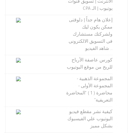
الانترنت | تسويق قنوات
يوتيوب | الـ CPA
إعلان هام جداً | دلوقتى
ممكن يكون ليك
ولشركتك مستشارك
فى التسويق الالكترونى
.. شاهد الفيديو
كورس عاصفة الأرباح
للربح من موقع اليوتيوب
المجموعة الذهبية -
المجموعة الأولى -
محاضرة ( 1 ) "المحاضرة
التعريفية"
كيفية نشر مقطع فيديو
اليوتيوب علي الفيسبوك
بشكل مميز