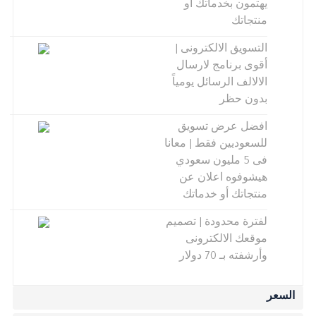
يهتمون بخدماتك أو
منتجاتك
التسويق الالكترونى |
أقوى برنامج لارسال
الالالف الرسائل يومياً
بدون حظر
افضل عرض تسويق
للسعوديين فقط | معانا
فى 5 مليون سعودي
هيشوفوه اعلان عن
منتجاتك أو خدماتك
لفترة محدودة | تصميم
موقعك الالكترونى
وأرشفته بـ 70 دولار
السعر