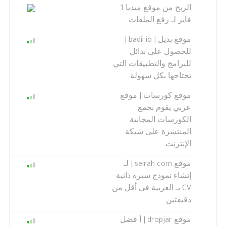
الربح من موقع ميديا 1
فاير لـ رفع الملفات
موقع بديل | badil.io |
للحصول على بدائل
للبرامج والتطبيقات التي
تحتاجها بكل سهولة
موقع كورسات | موقع
عربي يقوم بجمع
الكورسات المجانية
المنتشرة على شبكة
الإنترنت
موقع seirah.com | لـ
إنشاء نموذج سيرة ذاتية
CV بـ العربية فى أقل من
دقيقتين
موقع dropjar | أ فضل