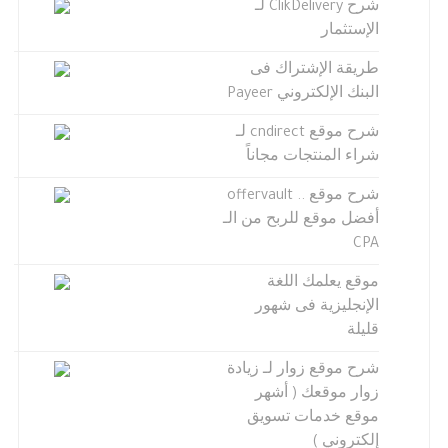
شرح ClikDelivery لـ
الإستثمار
طريقة الإشتراك فى
البنك الإلكتروني Payeer
شرح موقع cndirect لـ
شراء المنتجات مجاناً
شرح موقع .. offervault
أفضل موقع للربح من الـ
CPA
موقع يعلمك اللغة
الإنجليزية فى شهور
قليلة
شرح موقع زوار لـ زيادة
زوار موقعك ( أشهر
موقع خدمات تسويق
إلكتروني )