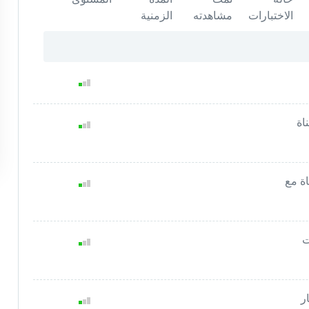
حالة
تمت
المدة
المستوى
الاختبارات
مشاهدته
الزمنية
اة
اة مع
ت
ر