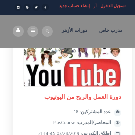
تسجيل الدخول
أو
إنشاء حساب جديد
مدرب خاص
دورات الأزهر
دورة العمل والربح من اليوتيوب
عدد المشتركين:
18
المحاضر/المدرب:
PlusCourse
إطلاق الكورس:
03/24/2019 21:14:45