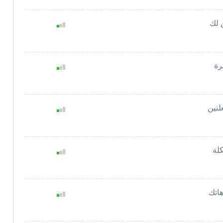
 لك
رة
لنين
كلة
هاتك