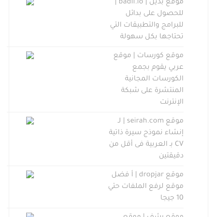
موقع بديل | badil.io |
للحصول على بدائل
للبرامج والتطبيقات التي
تحتاجها بكل سهولة
موقع كورسات | موقع
عربي يقوم بجمع
الكورسات المجانية
المنتشرة على شبكة
الإنترنت
موقع seirah.com | لـ
إنشاء نموذج سيرة ذاتية
CV بـ العربية فى أقل من
دقيقتين
موقع dropjar | أ فضل
موقع لرفع الملفات حتي
10 جيجا