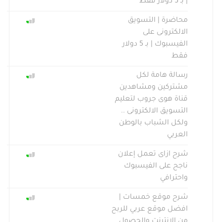
| بـ 5 دولار فقط
محاضرة | التسويق
الالكترونى على
الفيسبوك | بـ 5 دولار
فقط
رسالة هامة لكل
مشتركين ومشاهدين
قناة هوى جروب لتعليم
التسويق الالكترونى ..
ولكل الشباب بالوطن
العربي
شرح ازاى تعمل إعلان
ناجح على الفيسبوك
واحترافي
شرح موقع خمسات |
افضل موقع عربي للربح
من الانترنت والحصول