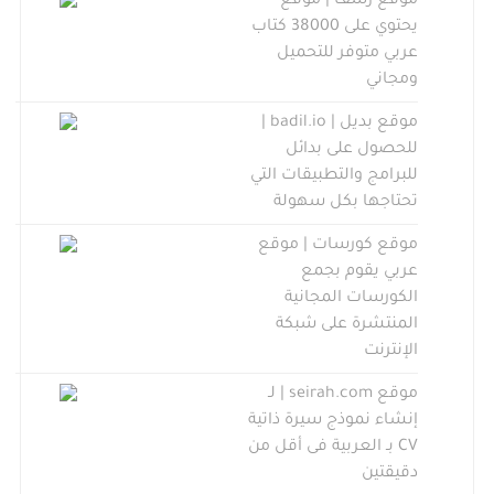
موقع رشف | موقع
يحتوي على 38000 كتاب
عربي متوفر للتحميل
ومجاني
موقع بديل | badil.io |
للحصول على بدائل
للبرامج والتطبيقات التي
تحتاجها بكل سهولة
موقع كورسات | موقع
عربي يقوم بجمع
الكورسات المجانية
المنتشرة على شبكة
الإنترنت
موقع seirah.com | لـ
إنشاء نموذج سيرة ذاتية
CV بـ العربية فى أقل من
دقيقتين