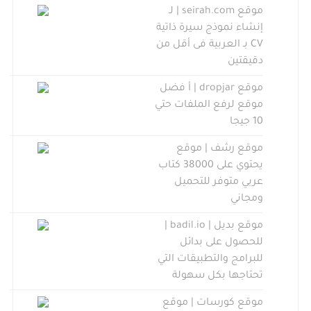
موقع seirah.com | لـ
إنشاء نموذج سيرة ذاتية
CV بـ العربية فى أقل من
دقيقتين
موقع dropjar | أ فضل
موقع لرفع الملفات حتي
10 جيجا
موقع رشف | موقع
يحتوي على 38000 كتاب
عربي متوفر للتحميل
ومجاني
موقع بديل | badil.io |
للحصول على بدائل
للبرامج والتطبيقات التي
تحتاجها بكل سهولة
موقع كورسات | موقع