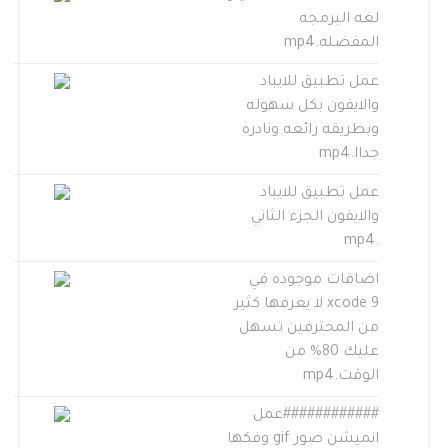
لغه البرمجه
المفضله.mp4
عمل تطبيق للايباد
والايفون بكل سهوله
وبطريقه رائعه ونادره
جداا.mp4
عمل تطبيق للايباد
والايفون الجزء الثاني
.mp4
اضافات موجوده في
xcode 9 لا يعرفها كثير
من المحترفين تسهل
عليك 80% من
الوقت.mp4
############عمل
انميشن صور gif وفكها