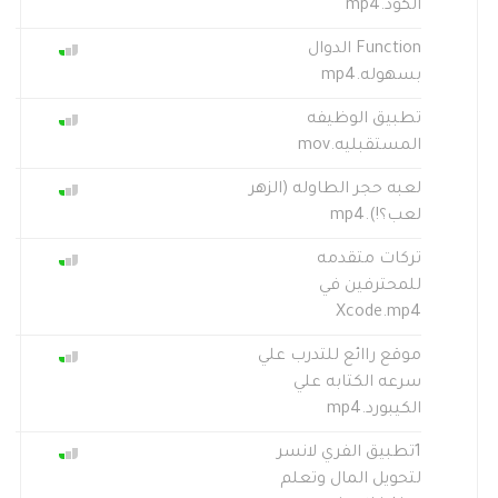
الكود.mp4
Function الدوال
بسهوله.mp4
تطبيق الوظيفه
المستقبليه.mov
لعبه حجر الطاوله (الزهر
لعب؟!).mp4
تركات متقدمه
للمحترفين في
Xcode.mp4
موقع راائع للتدرب علي
سرعه الكتابه علي
الكيبورد.mp4
1تطبيق الفري لانسر
لتحويل المال وتعلم