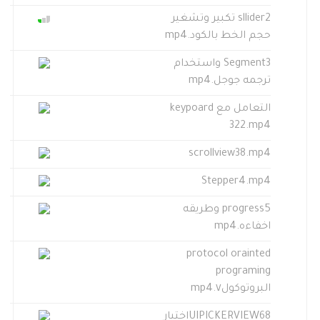
sllider2 تكبير وتشغير
حجم الخط بالكود.mp4
Segment3 واستخدام
ترجمه جوجل.mp4
التعامل مع keypoard
322.mp4
scrollview38.mp4
Stepper4.mp4
progress5 وطريقه
اخفاءه.mp4
protocol orainted
programing
البروتوكول٧.mp4
UIPICKERVIEW68اختيار